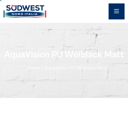
A
q
u
a
V
i
s
i
o
n
P
U
W
e
i
b
l
a
c
k
M
a
t
t
Home
/
AquaVision PU Weiblack Matt