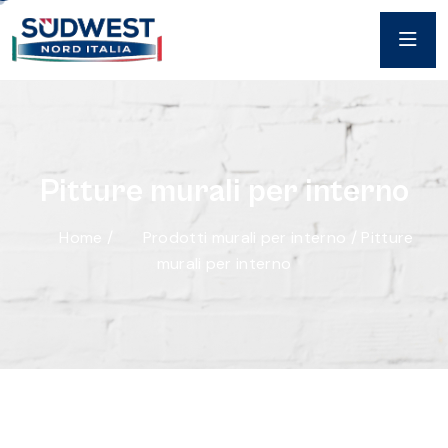
P
i
t
t
u
r
e
m
u
r
a
l
i
p
e
r
i
n
t
e
r
n
o
Home
/
Prodotti murali per interno
/
Pitture
murali per interno