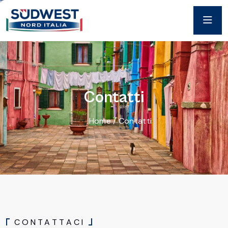
C
o
n
t
a
t
t
i
Home
/
Contatti
C
O
N
T
A
T
T
A
C
I