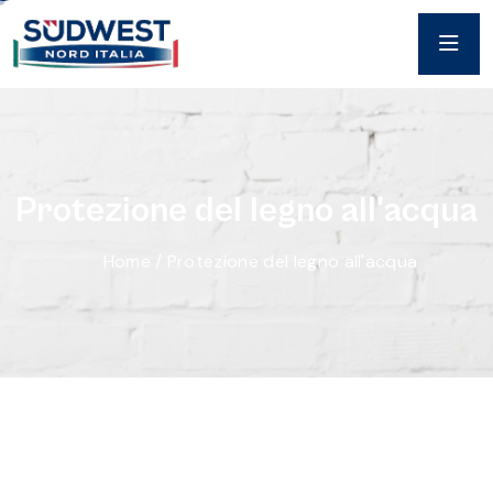
P
r
o
t
e
z
i
o
n
e
d
e
l
l
e
g
n
o
a
l
l
'
a
c
q
u
a
Home
/
Protezione del legno all'acqua