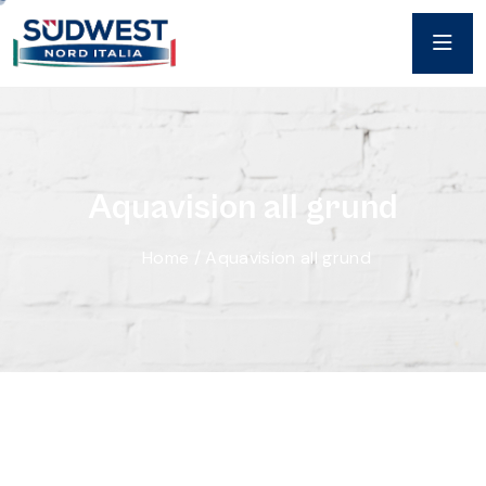
A
q
u
a
v
i
s
i
o
n
a
l
l
g
r
u
n
d
Home
/
Aquavision all grund