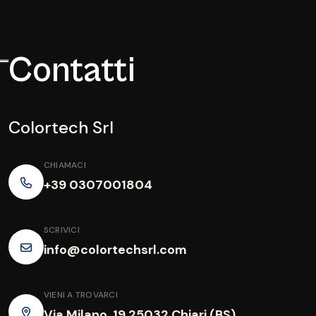
Contatti
Colortech Srl
CHIAMACI
+39 0307001804
SCRIVICI
info@colortechsrl.com
VIENI A TROVARCI
Via Milano, 19 25032 Chiari (BS)