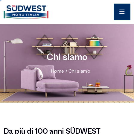
C
h
i
s
i
a
m
o
Home
/
Chi siamo
Da più di 100 anni SÜDWEST