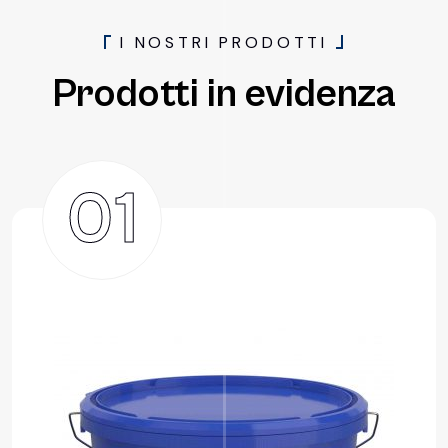
I
N
O
S
T
R
I
P
R
O
D
O
T
T
I
Prodotti in evidenza
01