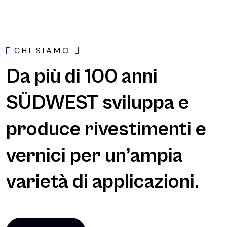
C
H
I
S
I
A
M
O
Da più di 100 anni
SÜDWEST sviluppa e
produce rivestimenti e
vernici per un’ampia
varietà di applicazioni.