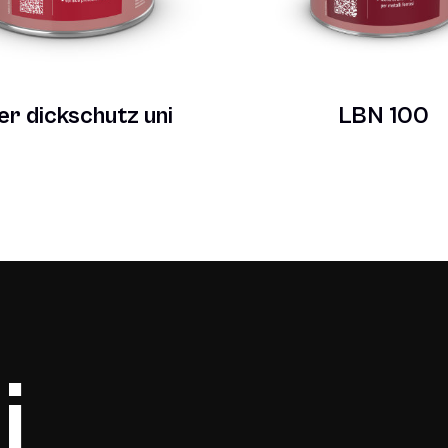
r dickschutz uni
LBN 100
i