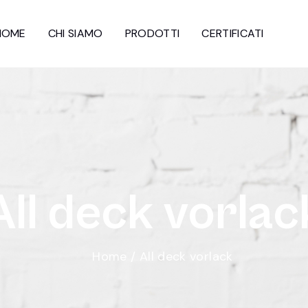
HOME
CHI SIAMO
PRODOTTI
CERTIFICATI
A
l
l
d
e
c
k
v
o
r
l
a
c
Home
/
All deck vorlack