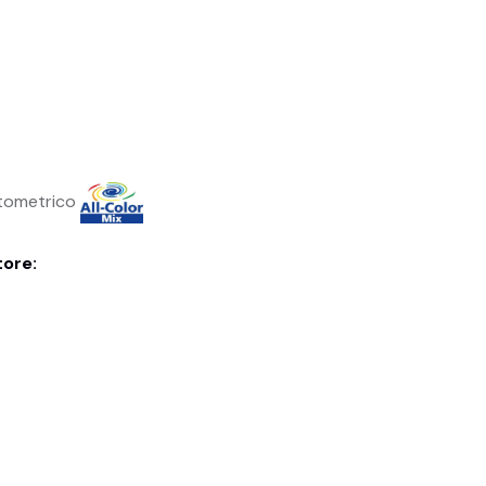
.
ntometrico
tore: