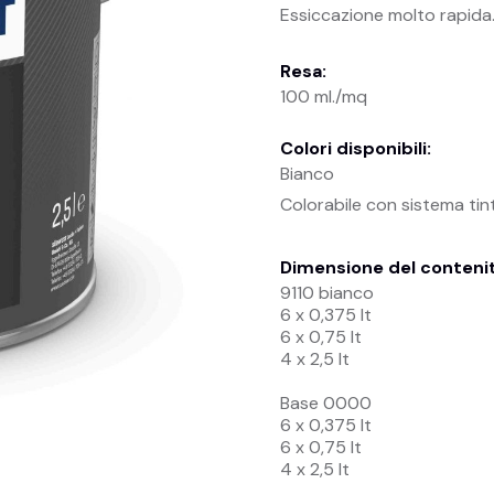
Essiccazione molto rapida
Resa:
100 ml./mq
Colori disponibili:
Bianco
Colorabile con sistema ti
Dimensione del conteni
9110 bianco
6 x 0,375 lt
6 x 0,75 lt
4 x 2,5 lt
Base 0000
6 x 0,375 lt
6 x 0,75 lt
4 x 2,5 lt