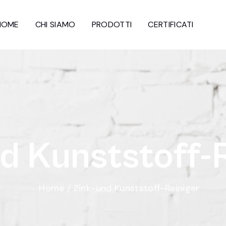
HOME
CHI SIAMO
PRODOTTI
CERTIFICATI
d
K
u
n
s
t
s
t
o
f
f
-
Home
/
Zink-und Kunststoff-Reiniger