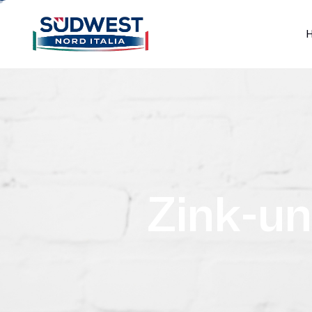
Z
i
n
k
-
u
n