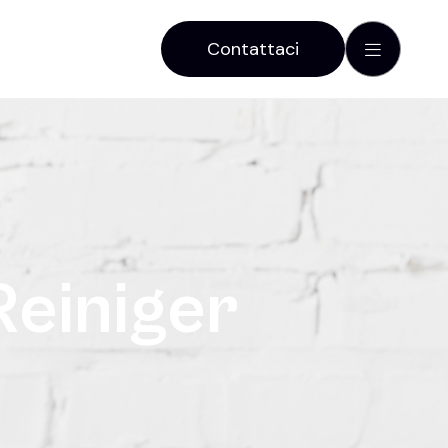
Contattaci
R
e
i
n
i
g
e
r