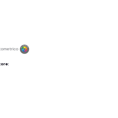
ntometrico
tore: