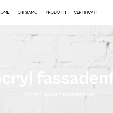
HOME
CHI SIAMO
PRODOTTI
CERTIFICATI
o
c
r
y
l
f
a
s
s
a
d
e
n
Home
/
Renocryl fassadenfarbe