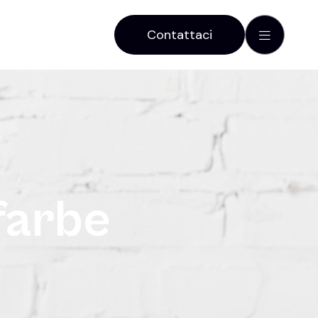
Contattaci
f
a
r
b
e