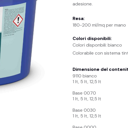
adesione.
Resa:
180-200 ml/mq per mano
Colori disponibili:
Colori disponbili: bianco
Colorabile con sistema ti
Dimensione del conteni
9110 bianco
1 lt, 5 lt, 12,5 lt
Base 0070
1 lt, 5 lt, 12,5 lt
Base 0030
1 lt, 5 lt, 12,5 lt
Base 0000