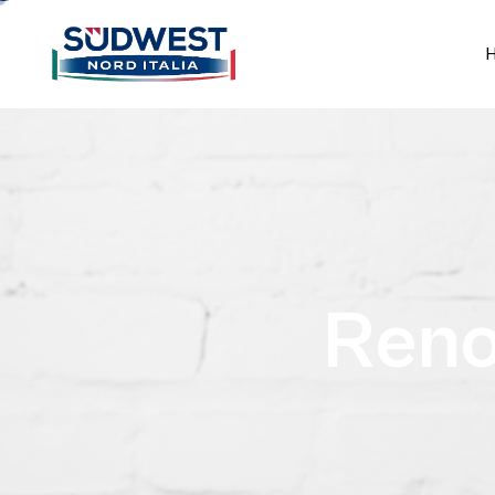
R
e
n