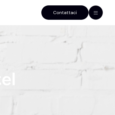
Contattaci
t
e
l