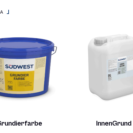
IA
rundierfarbe
InnenGrund