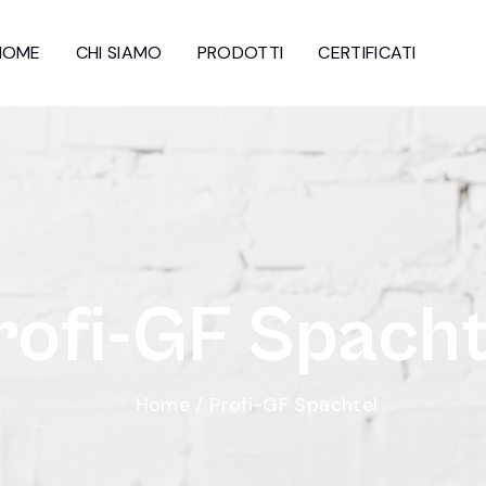
HOME
CHI SIAMO
PRODOTTI
CERTIFICATI
r
o
f
i
-
G
F
S
p
a
c
h
Home
/
Profi-GF Spachtel