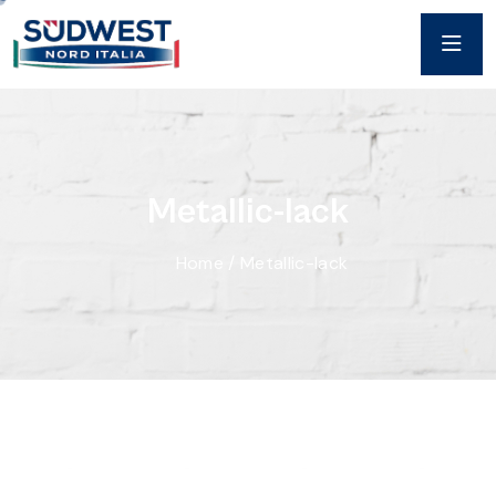
M
e
t
a
l
l
i
c
-
l
a
c
k
Home
/
Metallic-lack