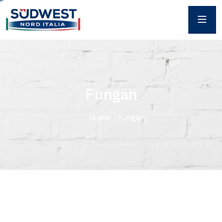
F
u
n
g
a
n
Home
/
Fungan