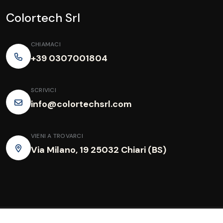
Colortech Srl
CHIAMACI
+39 0307001804
SCRIVICI
info@colortechsrl.com
VIENI A TROVARCI
Via Milano, 19 25032 Chiari (BS)
Copyright
2026 COLORTECH SRL P.IVA: 03677400982